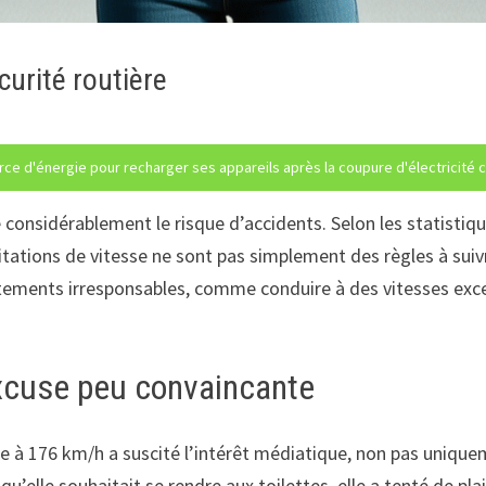
curité routière
ce d'énergie pour recharger ses appareils après la coupure d'électricité 
onsidérablement le risque d’accidents. Selon les statistiqu
tations de vitesse ne sont pas simplement des règles à suivr
rtements irresponsables, comme conduire à des vitesses exce
excuse peu convaincante
sse à 176 km/h a suscité l’intérêt médiatique, non pas uniqu
 qu’elle souhaitait se rendre aux toilettes, elle a tenté de pl