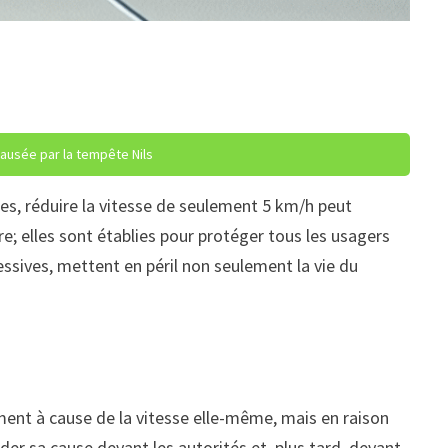
causée par la tempête Nils
es, réduire la vitesse de seulement 5 km/h peut
e; elles sont établies pour protéger tous les usagers
ssives, mettent en péril non seulement la vie du
ement à cause de la vitesse elle-même, mais en raison
aider sa cause devant les autorités et, plus tard, devant