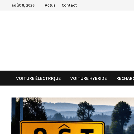
Passer
août 8, 2026
Actus
Contact
au
contenu
VOITURE ÉLECTRIQUE
VOITURE HYBRIDE
RECHARG