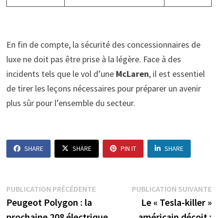
En fin de compte, la sécurité des concessionnaires de
luxe ne doit pas être prise à la légère. Face à des
incidents tels que le vol d’une
McLaren
, il est essentiel
de tirer les leçons nécessaires pour préparer un avenir
plus sûr pour l’ensemble du secteur.
SHARE
SHARE
PIN IT
SHARE
Navigation
Publication
P
PUBLICATION PRÉCÉDENTE
PUBLICATION SUIVANTE
précédente :
s
Peugeot Polygon : la
Le « Tesla-killer »
de
prochaine 208 électrique
américain déçoit :