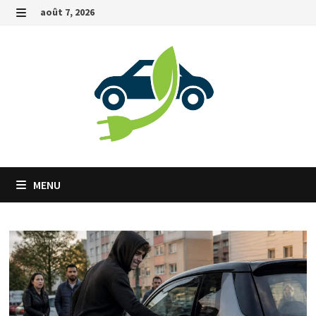
Passer
août 7, 2026
au
MENU
contenu
MENU