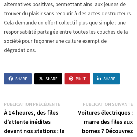
alternatives positives, permettant ainsi aux jeunes de
trouver du plaisir sans recourir à des actes destructeurs.
Cela demande un effort collectif plus que simple : une
responsabilité partagée entre toutes les couches de la
société pour façonner une culture exempt de
dégradations.
SHARE
SHARE
PIN IT
SHARE
Navigation
Publication
P
PUBLICATION PRÉCÉDENTE
PUBLICATION SUIVANTE
précédente :
s
À 14 heures, des files
Voitures électriques :
de
d’attente inédites
marre des files aux
l’article
devant nos stations : la
bornes ? Découvrez