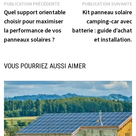
Navigation
Publication
P
PUBLICATION PRÉCÉDENTE
PUBLICATION SUIVANTE
précédente :
s
Quel support orientable
Kit panneau solaire
de
choisir pour maximiser
camping-car avec
l’article
la performance de vos
batterie : guide d’achat
panneaux solaires ?
et installation.
VOUS POURRIEZ AUSSI AIMER