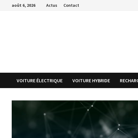
Passer
août 6, 2026
Actus
Contact
au
contenu
VOITURE ÉLECTRIQUE
VOITURE HYBRIDE
RECHARG