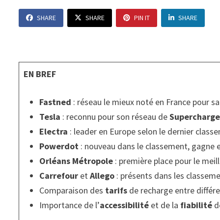
SHARE
SHARE
PIN IT
SHARE
EN BREF
Fastned
: réseau le mieux noté en France pour sa 
Tesla
: reconnu pour son réseau de
Supercharge
Electra
: leader en Europe selon le dernier class
Powerdot
: nouveau dans le classement, gagne e
Orléans Métropole
: première place pour le meill
Carrefour
et
Allego
: présents dans les classem
Comparaison des
tarifs
de recharge entre différ
Importance de l’
accessibilité
et de la
fiabilité
de