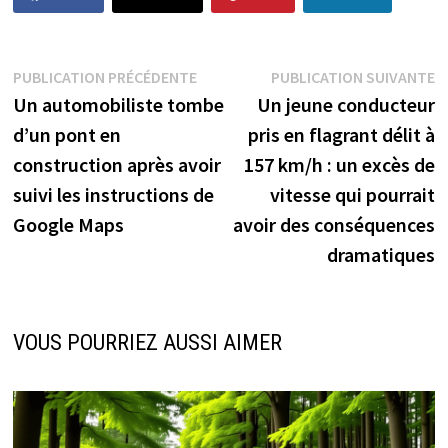
Navigation
Publication
P
PUBLICATION PRÉCÉDENTE
PUBLICATION SUIVANTE
précédente :
s
Un automobiliste tombe
Un jeune conducteur
de
d’un pont en
pris en flagrant délit à
l’article
construction après avoir
157 km/h : un excès de
suivi les instructions de
vitesse qui pourrait
Google Maps
avoir des conséquences
dramatiques
VOUS POURRIEZ AUSSI AIMER